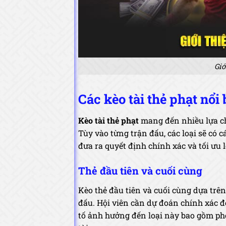
Giớ
Các kèo tài thẻ phạt nổi 
Kèo tài thẻ phạt
mang đến nhiều lựa ch
Tùy vào từng trận đấu, các loại sẽ có
đưa ra quyết định chính xác và tối ưu 
Thẻ đầu tiên và cuối cùng
Kèo thẻ đầu tiên và cuối cùng dựa trên
đấu. Hội viên cần dự đoán chính xác đ
tố ảnh hưởng đến loại này bao gồm pho