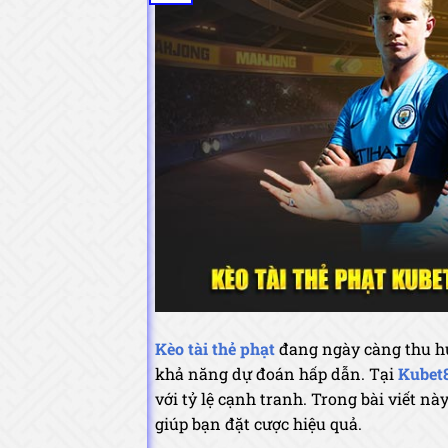
Kèo tài thẻ phạt
đang ngày càng thu hú
khả năng dự đoán hấp dẫn. Tại
Kubet
với tỷ lệ cạnh tranh. Trong bài viết n
giúp bạn đặt cược hiệu quả.