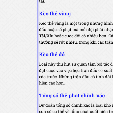
tài.
Kèo thẻ vàng
Kèo thẻ vàng là một trong những hình 
đấu hoặc số phạt mà mỗi đội phải nhận
Tài/Xỉu hoặc cược đội có nhiều hơn. Các
thường sẽ rút nhiều, trong khi các trậ
Kèo thẻ đỏ
Loại này thu hút sự quan tâm bởi tác đ
đặt cược vào việc liệu trận đấu có xuấ
cáo trước. Những trận đấu có tính đối
hiện cao hơn.
Tổng số thẻ phạt chính xác
Dự đoán tổng số chính xác là loại khó
con số cụ thể về tổng phạt xuất hiện t