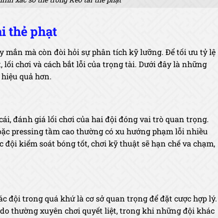
i thẻ phạt
mắn mà còn đòi hỏi sự phân tích kỹ lưỡng. Để tối ưu tỷ lệ
 lối chơi và cách bắt lỗi của trọng tài. Dưới đây là những
 hiệu quả hơn.
cái, đánh giá lối chơi của hai đội đóng vai trò quan trọng.
ặc pressing tầm cao thường có xu hướng phạm lỗi nhiều
c đội kiểm soát bóng tốt, chơi kỹ thuật sẽ hạn chế va chạm,
ác đội trong quá khứ là cơ sở quan trọng để đặt cược hợp lý.
 do thường xuyên chơi quyết liệt, trong khi những đội khác