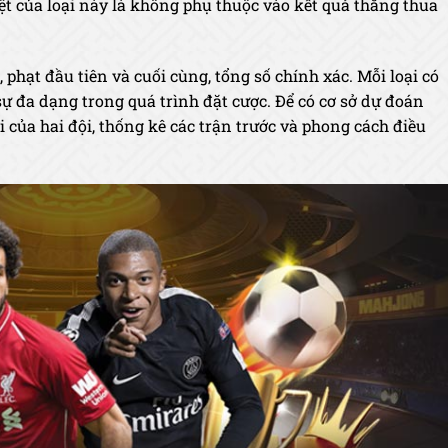
iệt của loại này là không phụ thuộc vào kết quả thắng thua
 phạt đầu tiên và cuối cùng, tổng số chính xác. Mỗi loại có
 sự đa dạng trong quá trình đặt cược. Để có cơ sở dự đoán
ơi của hai đội, thống kê các trận trước và phong cách điều