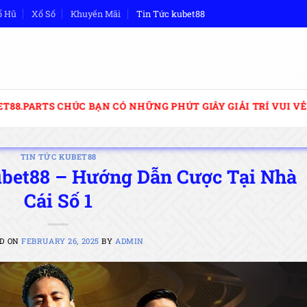
ổ Hũ
Xổ Số
Khuyến Mãi
Tin Tức kubet88
 BẠN CÓ NHỮNG PHÚT GIÂY GIẢI TRÍ VUI VẺ VÀ THẮNG LỚN
TIN TỨC KUBET88
ubet88 – Hướng Dẫn Cược Tại Nhà
Cái Số 1
D ON
FEBRUARY 26, 2025
BY
ADMIN