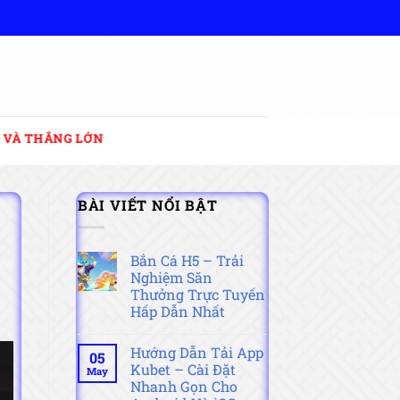
BÀI VIẾT NỔI BẬT
Bắn Cá H5 – Trải
Nghiệm Săn
Thưởng Trực Tuyến
Hấp Dẫn Nhất
Hướng Dẫn Tải App
05
Kubet – Cài Đặt
May
Nhanh Gọn Cho