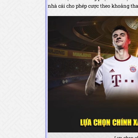
nhà cái cho phép cược theo khoảng thay
Lựa chọn ch