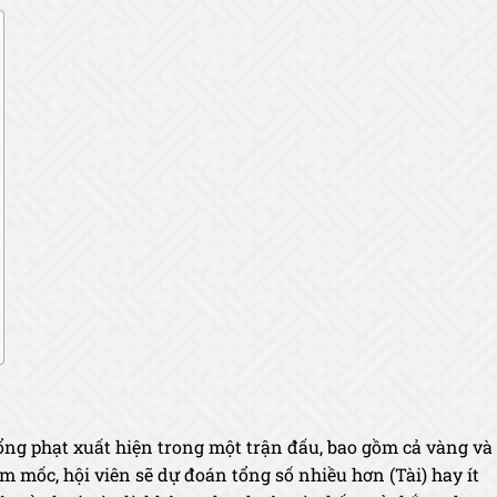
tổng phạt xuất hiện trong một trận đấu, bao gồm cả vàng và
àm mốc, hội viên sẽ dự đoán tổng số nhiều hơn (Tài) hay ít