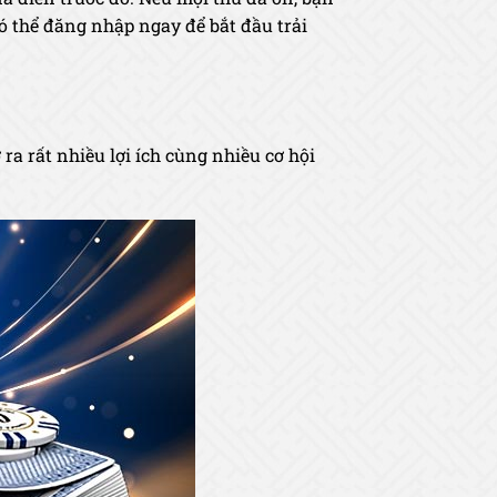
ó thể đăng nhập ngay để bắt đầu trải
a rất nhiều lợi ích cùng nhiều cơ hội