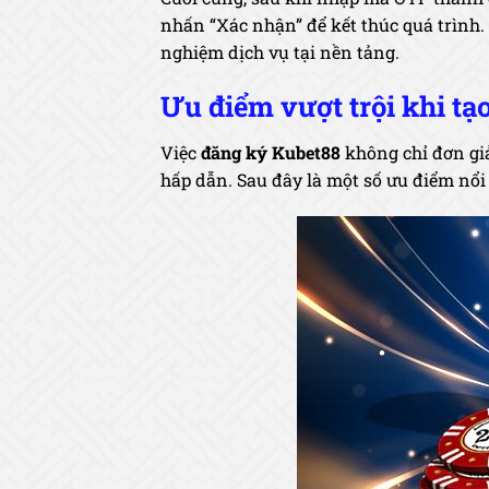
nhấn “Xác nhận” để kết thúc quá trình. 
nghiệm dịch vụ tại nền tảng.
Ưu điểm vượt trội khi tạ
Việc
đăng ký Kubet88
không chỉ đơn giả
hấp dẫn. Sau đây là một số ưu điểm nổi 