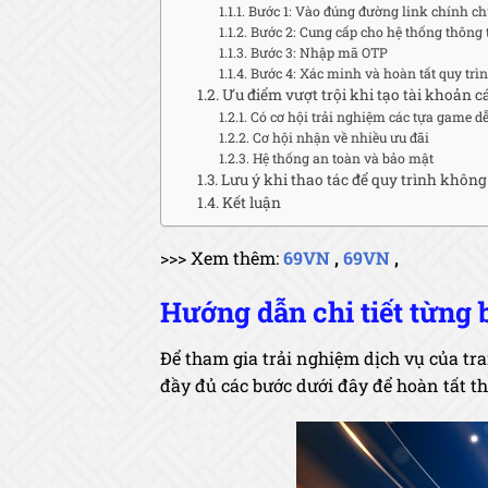
Bước 1: Vào đúng đường link chính ch
Bước 2: Cung cấp cho hệ thống thông 
Bước 3: Nhập mã OTP
Bước 4: Xác minh và hoàn tất quy trì
Ưu điểm vượt trội khi tạo tài khoản c
Có cơ hội trải nghiệm các tựa game d
Cơ hội nhận về nhiều ưu đãi
Hệ thống an toàn và bảo mật
Lưu ý khi thao tác để quy trình khôn
Kết luận
>>> Xem thêm:
69VN
,
69VN
,
Hướng dẫn chi tiết từng
Để tham gia trải nghiệm dịch vụ của tra
đầy đủ các bước dưới đây để hoàn tất th