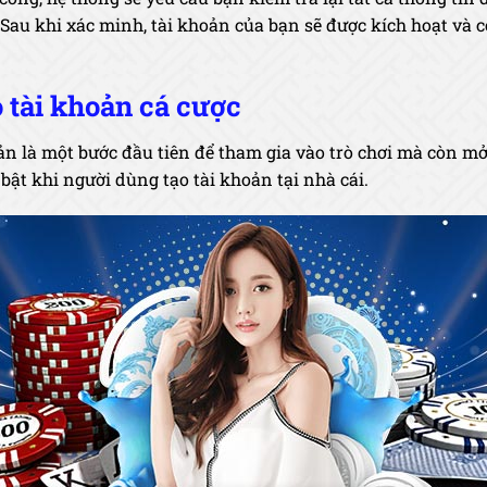
Sau khi xác minh, tài khoản của bạn sẽ được kích hoạt và c
o tài khoản cá cược
n là một bước đầu tiên để tham gia vào trò chơi mà còn mở r
bật khi người dùng tạo tài khoản tại nhà cái.