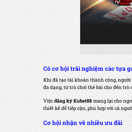
Có cơ hội trải nghiệm các tựa 
Khi đã tạo tài khoản thành công, người
đa dạng, từ trò chơi thẻ bài cho đến trò
Việc
đăng ký Kubet88
mang lại cho ngườ
thiết kế dễ tiếp cận, phù hợp với cả ng
Cơ hội nhận về nhiều ưu đãi