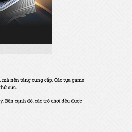
ẫn mà nền tảng cung cấp. Các tựa game
 thử sức.
y. Bên cạnh đó, các trò chơi đều được