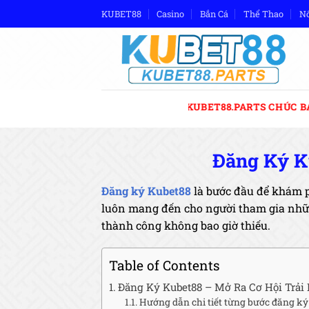
Skip
KUBET88
Casino
Bắn Cá
Thể Thao
N
to
content
 MỪNG BẠN ĐẾN VỚI KUBET88.PARTS CHÚC BẠN CÓ NHỮNG P
Đăng Ký K
Đăng ký Kubet88
là bước đầu để khám ph
luôn mang đến cho người tham gia những
thành công không bao giờ thiếu.
Table of Contents
Đăng Ký Kubet88 – Mở Ra Cơ Hội Trải
Hướng dẫn chi tiết từng bước đăng k