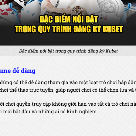
Đặc điểm nổi bật trong quy trình đăng ký Kubet
game dễ dàng
 dùng có thể dễ dàng tham gia vào một loạt trò chơi hấp d
 chơi thể thao trực tuyến, giúp người chơi có thể chọn lựa và
i chơi quyền truy cập không giới hạn vào tất cả trò chơi nà
ười mới bắt đầu và những ai có kinh nghiệm.