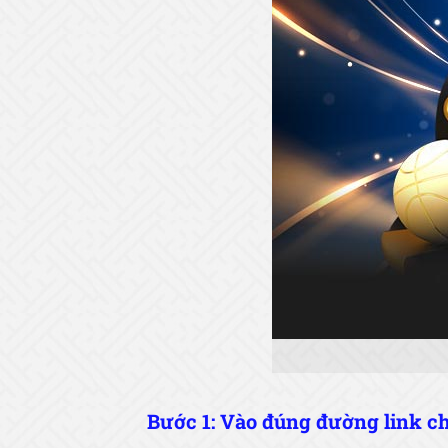
Bước 1: Vào đúng đường link c