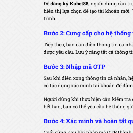
Để
đăng ký Kubet88
, người dùng cần tr
hiển thị lựa chọn để tạo tài khoản mới.
trình.
Bước 2: Cung cấp cho hệ thống 
Tiếp theo, bạn cần điền thông tin cá nh
được yêu cầu. Lưu ý rằng tất cả thông t
Bước 3: Nhập mã OTP
Sau khi điền xong thông tin cá nhân, 
có tác dụng xác minh tài khoản để đảm
Người dùng khi thực hiện cần kiểm tra
hết hạn, bạn có thể yêu cầu hệ thống gử
Bước 4: Xác minh và hoàn tất q
Cuối cùng, sau khi nhập mã OTP thành cô