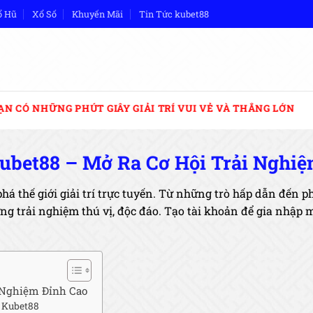
ổ Hũ
Xổ Số
Khuyến Mãi
Tin Tức kubet88
HÚT GIÂY GIẢI TRÍ VUI VẺ VÀ THẮNG LỚN
ubet88 – Mở Ra Cơ Hội Trải Nghiệ
á thế giới giải trí trực tuyến. Từ những trò hấp dẫn đến 
 trải nghiệm thú vị, độc đáo. Tạo tài khoản để gia nhập m
 Nghiệm Đỉnh Cao
ý Kubet88