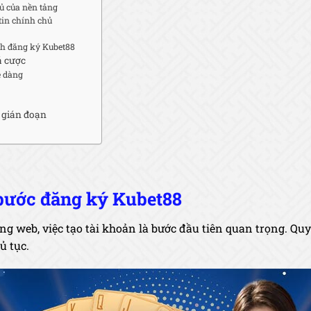
ủ của nền tảng
tin chính chủ
nh đăng ký Kubet88
á cược
ễ dàng
g gián đoạn
 bước đăng ký Kubet88
ng web, việc tạo tài khoản là bước đầu tiên quan trọng. Quy 
ủ tục.