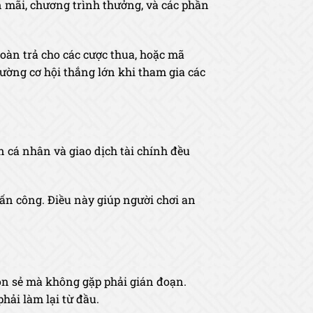
 mãi, chương trình thưởng, và các phần
oàn trả cho các cược thua, hoặc mã
ường cơ hội thắng lớn khi tham gia các
n cá nhân và giao dịch tài chính đều
tấn công. Điều này giúp người chơi an
uôn sẻ mà không gặp phải gián đoạn.
phải làm lại từ đầu.